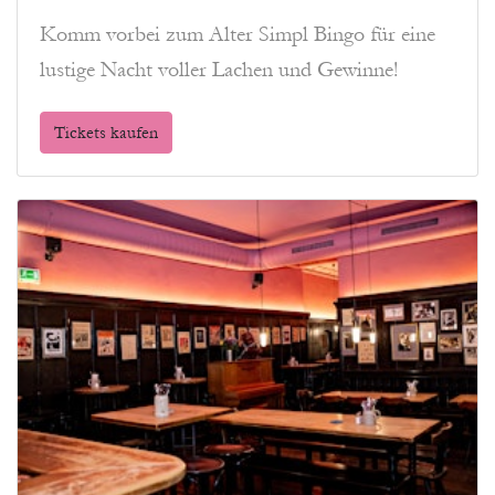
Komm vorbei zum Alter Simpl Bingo für eine
lustige Nacht voller Lachen und Gewinne!
Tickets kaufen