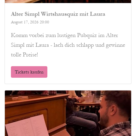
Alter Simpl Wirtshausquiz mit Laura
August 17, 2026 20:00
Komm vorbei zum lustigen Pubquiz im Alter
Simpl mit Laura - lach dich schlapp und gewinne
tolle Preise!
Tickets kaufen