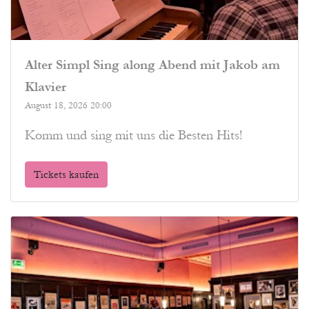
Alter Simpl Sing along Abend mit Jakob am
Klavier
August 18, 2026 20:00
Komm und sing mit uns die Besten Hits!
Tickets kaufen